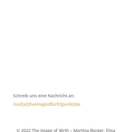
Rechtliches
Kontakt
Impressum
Datenschutz
Schreib uns eine Nachricht an:
mail[at]theimageofbirth[punkt]de
© 2022 The Image of_Birth – Martina Bürger, Elisa