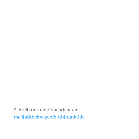
über TIO_B
Rechtliches
Kontakt
Impressum
Datenschutz
Schreib uns eine Nachricht an:
mail[at]theimageofbirth[punkt]de