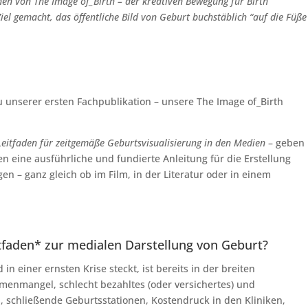
nnen von
The Image of_Birth – der kreativen Bewegung für Birth
iel gemacht, das öffentliche Bild von Geburt buchstäblich “auf die Füße
 unserer ersten Fachpublikation – unsere The Image of_Birth
Leitfaden für zeitgemäße Geburtsvisualisierung in den Medien
– geben
 eine ausführliche und fundierte Anleitung für die Erstellung
n – ganz gleich ob im Film, in der Literatur oder in einem
faden* zur medialen Darstellung von Geburt?
in einer ernsten Krise steckt, ist bereits in der breiten
enmangel, schlecht bezahltes (oder versichertes) und
, schließende Geburtsstationen, Kostendruck in den Kliniken,