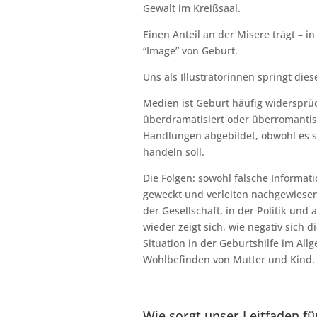
Gewalt im Kreißsaal.
Einen Anteil an der Misere trägt – i
“Image” von Geburt.
Uns als Illustratorinnen springt d
Medien ist Geburt häufig widersprüch
überdramatisiert oder überromantisi
Handlungen abgebildet, obwohl es si
handeln soll.
Die Folgen: sowohl falsche Informat
geweckt und verleiten nachgewiesen
der Gesellschaft, in der Politik un
wieder zeigt sich, wie negativ sich 
Situation in der Geburtshilfe im All
Wohlbefinden von Mutter und Kind. W
Wie sorgt unser Leitfaden f