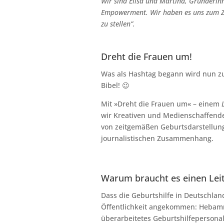
Wir sind Elisa und Martina, Gründeri
Empowerment
. Wir haben es uns zum Z
zu stellen”.
Dreht die Frauen um!
Was als Hashtag begann wird nun zu
Bibel! 😉
Mit »Dreht die Frauen um« – einem
wir Kreativen und Medienschaffenden
von zeitgemäßen Geburtsdarstellunge
journalistischen Zusammenhang.
Warum braucht es einen Leit
Dass die Geburtshilfe in Deutschland 
Öffentlichkeit angekommen: Hebamm
überarbeitetes Geburtshilfepersonal