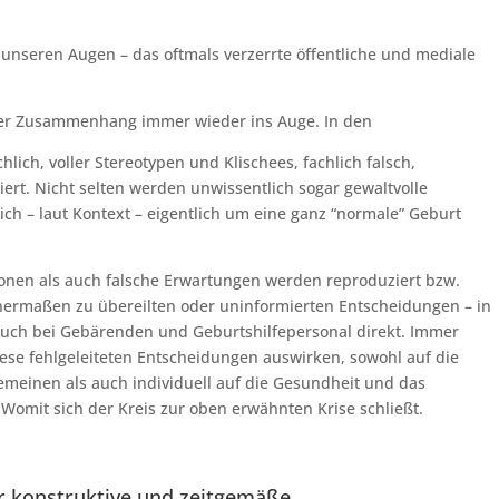
n unseren Augen – das oftmals verzerrte öffentliche und mediale
ieser Zusammenhang immer wieder ins Auge. In den
lich, voller Stereotypen und Klischees, fachlich falsch,
ert. Nicht selten werden unwissentlich sogar gewaltvolle
ch – laut Kontext – eigentlich um eine ganz “normale” Geburt
ionen als auch falsche Erwartungen werden reproduziert bzw.
ermaßen zu übereilten oder uninformierten Entscheidungen – in
d auch bei Gebärenden und Geburtshilfepersonal direkt. Immer
diese fehlgeleiteten Entscheidungen auswirken, sowohl auf die
gemeinen als auch individuell auf die Gesundheit und das
omit sich der Kreis zur oben erwähnten Krise schließt.
ür konstruktive und zeitgemäße