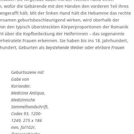
, wofür die Gebärende mit den Händen den vorderen Teil ihres
ngerafft hält.
Mit der linken Hand hält die Hebamme das rechte
ersamen geburtsbeschleunigend wirken, wird oberhalb der
t von den typisch überstreckten Körperproportionen der Romanik
icht über die Kopfbedeckung der Helferinnen – das sogenannte
erheiratete Frauen erkennen. Sie haben bis ins 18. Jahrhundert,
rhundert, Geburten als
beystehende Weiber
oder
ehrbare Frauen
G
eburtsszene mit
Gabe von
Koriander,
Medicina Antiqua,
Medizinische
Sammelhandschrift,
Codex 93, 1200-
1249, 275 x 186
mm, fol102r,