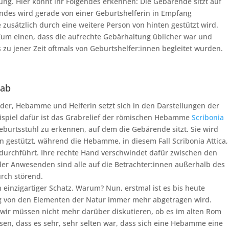
ung. Hier könnt ihr Folgendes erkennen: Die Gebärende sitzt auf
ndes wird gerade von einer Geburtshelferin in Empfang
sätzlich durch eine weitere Person von hinten gestützt wird.
Zum einen, dass die aufrechte Gebärhaltung üblicher war und
zu jener Zeit oftmals von Geburtshelfer:innen begleitet wurden.
rab
der, Hebamme und Helferin setzt sich in den Darstellungen der
ispiel dafür ist das Grabrelief der römischen Hebamme
Scribonia
 Geburtsstuhl zu erkennen, auf dem die Gebärende sitzt. Sie wird
n gestützt, während die Hebamme, in diesem Fall Scribonia Attica,
durchführt. Ihre rechte Hand verschwindet dafür zwischen den
der Anwesenden sind alle auf die Betrachter:innen außerhalb des
urch störend.
in einzigartiger Schatz. Warum? Nun, erstmal ist es bis heute
ng von den Elementen der Natur immer mehr abgetragen wird.
 wir müssen nicht mehr darüber diskutieren, ob es im alten Rom
n, dass es sehr, sehr selten war, dass sich eine Hebamme eine