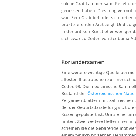
solche Grabkammer samt Relief über
genossen haben. Dies hing vermutli
war. Sein Grab befindet sich neben 
praktizierenden Arzt zeigt. Und zu g
in der antiken Kunst eher weniger d
sich zwar zu Zeiten von Scribonia At
Koriandersamen
Eine weitere wichtige Quelle bei m
ältesten Illustrationen zur menschli
Codex 93. Die medizinische Sammel
Bestand der
Österreichischen Nation
Pergamentblättern mit zahlreichen 
Bei der Geburtsdarstellung sitzt di
Kissen gepolstert ist. Um sie herum 
hinten. Zwei weitere Helferinnen i
scheinen sie die Gebärende motivier
einem typisch hölzernen Hebammenho