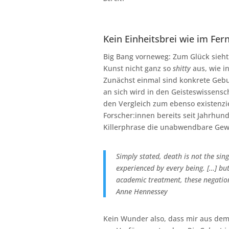
Kein Einheitsbrei wie im Fer
Big
Bang vorneweg: Zum Glück sieht 
Kunst nicht ganz so
shitty
aus, wie in
Zunächst einmal sind konkrete Gebu
an sich wird in den Geisteswissens
den Vergleich zum ebenso existenz
Forscher:innen bereits seit Jahrhun
Killerphrase die unabwendbare Gewi
Simply stated, death is not the sing
experienced by every being. […] but
academic treatment, these negatio
Anne Hennessey
Kein Wunder also, dass mir aus dem