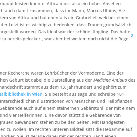
haupt leisten konnte.
Attica muss also ein hohes Ansehen
ch auch damit zusammen, dass ihr Mann, Marcus Ulpius, Arzt
dem von Attica und hat ebenfalls ein Grabrelief, welches einen
uter Letzt ist es wichtig zu bedenken, dass Frauen grundsätzlich
argestellt wurden. Das Ideal war der schöne Jüngling. Das hatte
2
tica bereits gelockert, war aber bei weitem noch nicht die Regel.
einer Recherche waren Lehrbücher der Vormoderne. Eine der
chen Geburt ist dabei die Darstellung aus der
Medicina Antiqua
des
handschrift stammt aus dem 13. Jahrhundert und gehört zum
albibliothek in Wien
. Sie besteht aus sage und schreibe 161
unterschiedlichen Illustrationen von Menschen und Heilpflanzen.
e Gebärende auch auf einem steinernen Gebärstuhl, der mit einem
sind vier Helferinnen. Eine davon stützt die Gebärende von
n grauen Gewändern stehen zu beiden Seiten. Mit Handgesten
en zu wollen. Im rechten unteren Bildteil sitzt die Hebamme auf
cker. Sie ist gerade dabei mit der rechten Hand einen