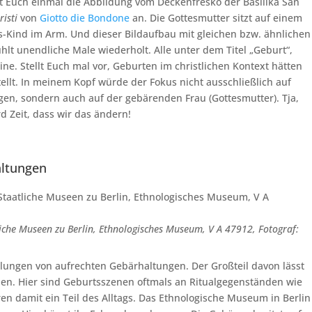
 Euch einmal die Abbildung vom Deckenfresko der Basilika San
isti
von
Giotto die Bondone
an. Die Gottesmutter sitzt auf einem
us-Kind im Arm. Und dieser Bildaufbau mit gleichen bzw. ähnlichen
hlt unendliche Male wiederholt. Alle unter dem Titel „Geburt“,
ne. Stellt Euch mal vor, Geburten im christlichen Kontext hätten
tellt. In meinem Kopf würde der Fokus nicht ausschließlich auf
en, sondern auch auf der gebärenden Frau (Gottesmutter). Tja,
rd Zeit, dass wir das ändern!
altungen
liche Museen zu Berlin, Ethnologisches Museum, V A 47912, Fotograf:
stellungen von aufrechten Gebärhaltungen. Der Großteil davon lässt
inden. Hier sind Geburtsszenen oftmals an Ritualgegenständen wie
en damit ein Teil des Alltags. Das Ethnologische Museum in Berlin