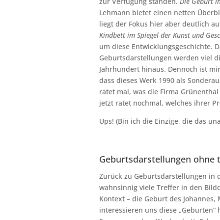
zur Verfügung standen.
Die Geburt i
Lehmann bietet einen netten Überbli
liegt der Fokus hier aber deutlich 
Kindbett im Spiegel der Kunst und Ges
um diese Entwicklungsgeschichte. D
Geburtsdarstellungen werden viel dif
Jahrhundert hinaus. Dennoch ist mir
dass dieses Werk 1990 als Sonderau
ratet mal, was die Firma Grünentha
jetzt ratet nochmal, welches ihrer 
Ups! (Bin ich die Einzige, die das u
Geburtsdarstellungen ohne 
Zurück zu Geburtsdarstellungen in d
wahnsinnig viele Treffer in den Bil
Kontext – die Geburt des Johannes, M
interessieren uns diese „Geburten“ h