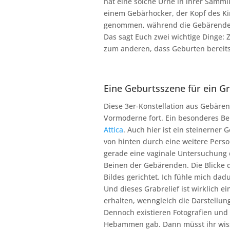
hat eine solche Urne in ihrer Samml
einem Gebärhocker, der Kopf des Ki
genommen, während die Gebärende zu
Das sagt Euch zwei wichtige Dinge: 
zum anderen, dass Geburten bereits 
Eine Geburtsszene für ein G
Diese 3er-Konstellation aus Gebären
Vormoderne fort. Ein besonderes Be
Attica
. Auch hier ist ein steinerner
von hinten durch eine weitere Perso
gerade eine vaginale Untersuchung 
Beinen der Gebärenden. Die Blicke 
Bildes gerichtet. Ich fühle mich dad
Und dieses Grabrelief ist wirklich e
erhalten, wenngleich die Darstellu
Dennoch existieren Fotografien und
Hebammen gab. Dann müsst ihr wisse