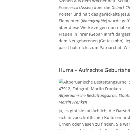
Szenen aus dem Wochenbett. Schaut
Francesco (Assisi) über die
Geburt Chr
Polster und hält das gewickelte Jes
Elementen (
Ikonographie
) wurde gefü
aber diese Werke zeigen nun mal kei
Frauen in ihrer (Gebär-)Kraft darges
dem Neugeborenen (Gottessohn) lieg
passt halt nicht zum Patriarchat. Wi
Hurra – Aufrechte Geburtsh
Altperuanische Bestattungsurne, Staat
Martin Franken
Ja, es gibt sie tatsächlich, die Dar
sich in vorschriftlichen Kulturen f
Urnen oder Vasen zu finden. Sie war