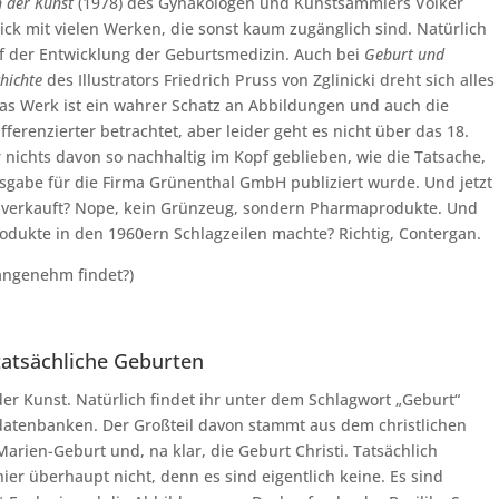
n der Kunst
(1978) des Gynäkologen und Kunstsammlers Volker
ck mit vielen Werken, die sonst kaum zugänglich sind. Natürlich
auf der Entwicklung der Geburtsmedizin. Auch bei
Geburt und
chichte
des Illustrators Friedrich Pruss von Zglinicki dreht sich alles
as Werk ist ein wahrer Schatz an Abbildungen und auch die
ferenzierter betrachtet, aber leider geht es nicht über das 18.
 nichts davon so nachhaltig im Kopf geblieben, wie die Tatsache,
sgabe für die Firma Grünenthal GmbH publiziert wurde. Und jetzt
l verkauft? Nope, kein Grünzeug, sondern Pharmaprodukte. Und
Produkte in den 1960ern Schlagzeilen machte? Richtig, Contergan.
nangenehm findet?)
tatsächliche Geburten
er Kunst. Natürlich findet ihr unter dem Schlagwort „Geburt“
ddatenbanken. Der Großteil davon stammt aus dem christlichen
arien-Geburt und, na klar, die Geburt Christi. Tatsächlich
ier überhaupt nicht, denn es sind eigentlich keine. Es sind