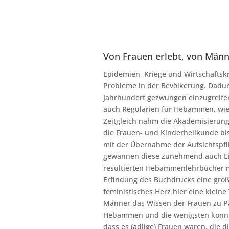
Von Frauen erlebt, von Mä
Epidemien,
Kriege und Wirtschaftsk
Probleme in der Bevölkerung. Dadurc
Jahrhundert gezwungen einzugreifen
auch Regularien für Hebammen, wi
Zeitgleich nahm die Akademisierung 
die Frauen- und Kinderheilkunde bi
mit der Übernahme der Aufsichtspfl
gewannen diese zunehmend auch Einb
resultierten Hebammenlehrbücher mi
Erfindung des Buchdrucks eine gro
feministisches Herz hier eine kleine
Männer das Wissen der Frauen zu Pa
Hebammen und die wenigsten konnte
dass es (adlige) Frauen waren, die 