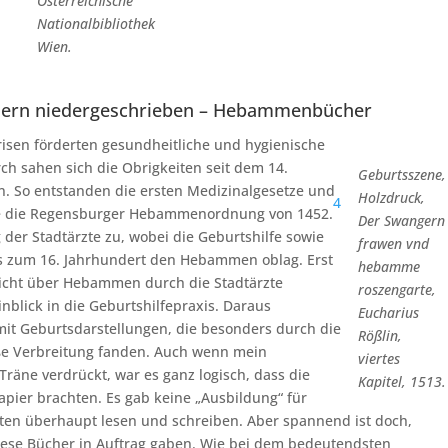
Österreichische
Nationalbibliothek
Wien.
nnern niedergeschrieben – Hebammenbücher
risen förderten gesundheitliche und hygienische
h sahen sich die Obrigkeiten seit dem 14.
Geburtsszene,
. So entstanden die ersten Medizinalgesetze und
Holzdruck,
4
e die Regensburger Hebammenordnung von 1452.
Der Swangern
der Stadtärzte zu, wobei die Geburtshilfe sowie
frawen vnd
s zum 16. Jahrhundert den Hebammen oblag. Erst
hebamme
icht über Hebammen durch die Stadtärzte
roszengarte,
lick in die Geburtshilfepraxis. Daraus
Eucharius
t Geburtsdarstellungen, die besonders durch die
Rößlin,
ße Verbreitung fanden. Auch wenn mein
viertes
 Träne verdrückt, war es ganz logisch, dass die
Kapitel, 1513.
pier brachten. Es gab keine „Ausbildung“ für
n überhaupt lesen und schreiben. Aber spannend ist doch,
diese Bücher in Auftrag gaben. Wie bei dem bedeutendsten