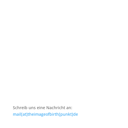
Downloads
über TIO_B
Rechtliches
Kontakt
Impressum
Datenschutz
Schreib uns eine Nachricht an:
mail[at]theimageofbirth[punkt]de